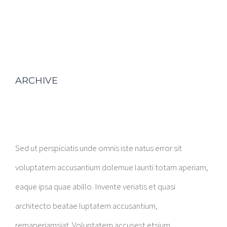
ARCHIVE
Sed ut perspiciatis unde omnis iste natus error sit
voluptatem accusantium dolemue launti totam aperiam,
eaque ipsa quae abillo. Invente veriatis et quasi
architecto beatae luptatem accusantium,
remaperiamsiat. Voluptatem accusest etsium